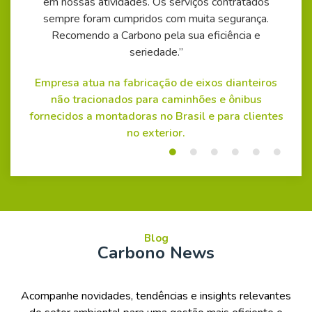
que
em nossas atividades. Os serviços contratados
ate
na
sempre foram cumpridos com muita segurança.
na
da
Recomendo a Carbono pela sua eficiência e
Empr
seriedade.”
Empresa atua na fabricação de eixos dianteiros
os.
não tracionados para caminhões e ônibus
fornecidos a montadoras no Brasil e para clientes
no exterior.
Blog
Carbono News
Acompanhe novidades, tendências e insights relevantes