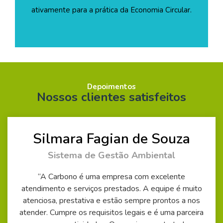
ativamente para a prática da Economia Circular.
Depoimentos
Nossos clientes satisfeitos
Silmara Fagian de Souza
/3
Sistema de Gestão Ambiental
a as
“A Carbono é uma empresa com excelente
“T
ento
atendimento e serviços prestados. A equipe é muito
cer
atenciosa, prestativa e estão sempre prontos a nos
nec
to e
atender. Cumpre os requisitos legais e é uma parceira
pr