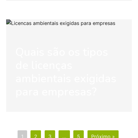
Quais são os tipos
de licenças
ambientais exigidas
para empresas?
1
2
3
…
5
Próximo »