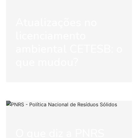
Atualizações no
licenciamento
ambiental CETESB: o
que mudou?
O que diz a PNRS