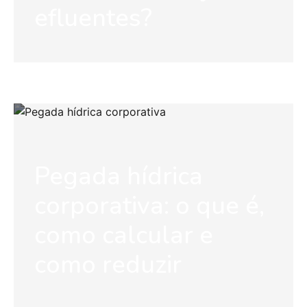
efluentes?
Pegada hídrica
corporativa: o que é,
como calcular e
como reduzir